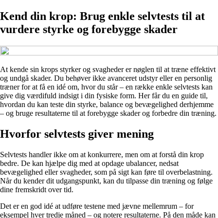
Kend din krop: Brug enkle selvtests til at
vurdere styrke og forebygge skader
At kende sin krops styrker og svagheder er nøglen til at træne effektivt
og undgå skader. Du behøver ikke avanceret udstyr eller en personlig
træner for at få en idé om, hvor du står – en række enkle selvtests kan
give dig værdifuld indsigt i din fysiske form. Her får du en guide til,
hvordan du kan teste din styrke, balance og bevægelighed derhjemme
– og bruge resultaterne til at forebygge skader og forbedre din træning.
Hvorfor selvtests giver mening
Selvtests handler ikke om at konkurrere, men om at forstå din krop
bedre. De kan hjælpe dig med at opdage ubalancer, nedsat
bevægelighed eller svagheder, som på sigt kan føre til overbelastning.
Når du kender dit udgangspunkt, kan du tilpasse din træning og følge
dine fremskridt over tid.
Det er en god idé at udføre testene med jævne mellemrum – for
eksempel hver tredje måned – og notere resultaterne. På den måde kan