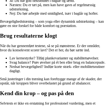
Ja: Du har god fleksibilitet i baglår og lænd.
Næsten: Du er tæt på, men kan have gavn af regelmæssig
udstrækning.
Nej: Du bør arbejde med smidighed, især i baglår og hofter.
Bevægelighedstræning – som yoga eller dynamisk udstrækning – kan
gøre en stor forskel for både komfort og præstation.
Brug resultaterne klogt
Når du har gennemført testene, så se på mønstrene. Er der områder,
hvor du konsekvent scorer lavt? Det er her, du bør sætte ind.
Lav kernestyrke? Tilføj plankevarianter og stabilitetsøvelser.
Svag balance? Prøv øvelser på ét ben eller brug en balancepude.
Nedsat bevægelighed? Indfør korte stræk- eller mobilitetsrutiner
dagligt.
Små justeringer i din træning kan forebygge mange af de skader, der
opstår, når kroppen bliver overbelastet på grund af ubalancer.
Kend din krop – og pas på den
Selvtests er ikke en erstatning for professionel vurdering, men et