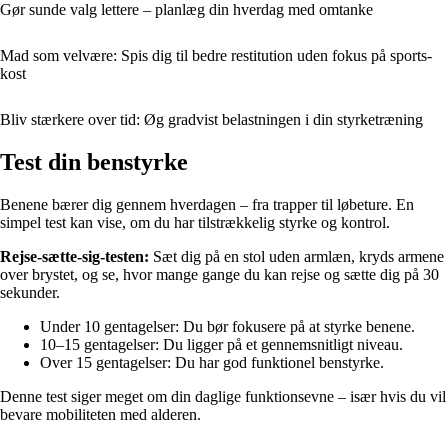
Gør sunde valg lettere – planlæg din hverdag med omtanke
Mad som velvære: Spis dig til bedre restitution uden fokus på sports­
kost
Bliv stærkere over tid: Øg gradvist belastningen i din styrketræning
Test din benstyrke
Benene bærer dig gennem hverdagen – fra trapper til løbeture. En
simpel test kan vise, om du har tilstrækkelig styrke og kontrol.
Rejse-sætte-sig-testen:
Sæt dig på en stol uden armlæn, kryds armene
over brystet, og se, hvor mange gange du kan rejse og sætte dig på 30
sekunder.
Under 10 gentagelser: Du bør fokusere på at styrke benene.
10–15 gentagelser: Du ligger på et gennemsnitligt niveau.
Over 15 gentagelser: Du har god funktionel benstyrke.
Denne test siger meget om din daglige funktionsevne – især hvis du vil
bevare mobiliteten med alderen.