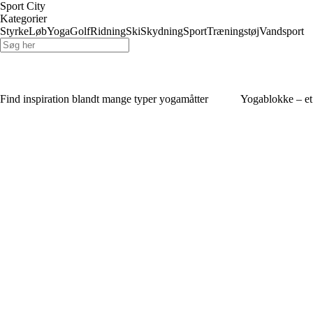
Sport City
Kategorier
Styrke
Løb
Yoga
Golf
Ridning
Ski
Skydning
Sport
Træningstøj
Vandsport
Find inspiration blandt mange typer yogamåtter
Yogablokke – et 