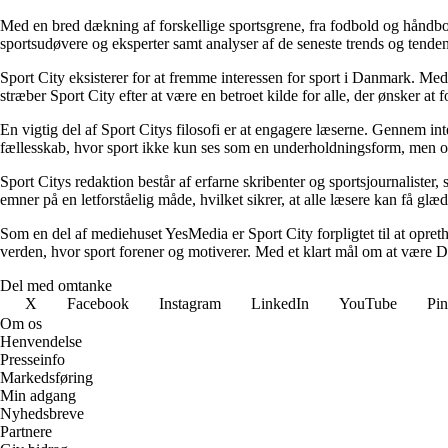
Med en bred dækning af forskellige sportsgrene, fra fodbold og håndbol
sportsudøvere og eksperter samt analyser af de seneste trends og tendense
Sport City eksisterer for at fremme interessen for sport i Danmark. Med e
stræber Sport City efter at være en betroet kilde for alle, der ønsker at
En vigtig del af Sport Citys filosofi er at engagere læserne. Gennem int
fællesskab, hvor sport ikke kun ses som en underholdningsform, men og
Sport Citys redaktion består af erfarne skribenter og sportsjournaliste
emner på en letforståelig måde, hvilket sikrer, at alle læsere kan få glæ
Som en del af mediehuset YesMedia er Sport City forpligtet til at opretho
verden, hvor sport forener og motiverer. Med et klart mål om at være D
Del med omtanke
X
Facebook
Instagram
LinkedIn
YouTube
Pin
Om os
Henvendelse
Presseinfo
Markedsføring
Min adgang
Nyhedsbreve
Partnere