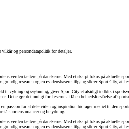
 vilkår og persondatapolitik for detaljer.
sportens verden tættere på danskerne. Med et skarpt fokus på aktuelle sp
 grundig research og en evidensbaseret tilgang sikrer Sport City, at læse
d til cykling og svømning, giver Sport City et alsidigt indblik i spor
r. Dette gør det muligt for læserne at få en helhedsforståelse af sportsm
n passion for at dele viden og inspiration bidrager mediet til den sports
 forstå sportens nuancer og betydning.
sportens verden tættere på danskerne. Med et skarpt fokus på aktuelle sp
 grundig research og en evidensbaseret tilgang sikrer Sport City, at læse