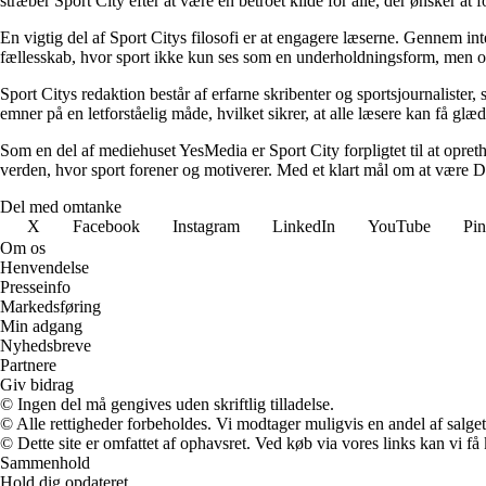
stræber Sport City efter at være en betroet kilde for alle, der ønsker at
En vigtig del af Sport Citys filosofi er at engagere læserne. Gennem int
fællesskab, hvor sport ikke kun ses som en underholdningsform, men og
Sport Citys redaktion består af erfarne skribenter og sportsjournaliste
emner på en letforståelig måde, hvilket sikrer, at alle læsere kan få glæ
Som en del af mediehuset YesMedia er Sport City forpligtet til at opretho
verden, hvor sport forener og motiverer. Med et klart mål om at være D
Del med omtanke
X
Facebook
Instagram
LinkedIn
YouTube
Pin
Om os
Henvendelse
Presseinfo
Markedsføring
Min adgang
Nyhedsbreve
Partnere
Giv bidrag
© Ingen del må gengives uden skriftlig tilladelse.
© Alle rettigheder forbeholdes. Vi modtager muligvis en andel af salget,
© Dette site er omfattet af ophavsret. Ved køb via vores links kan vi 
Sammenhold
Hold dig opdateret