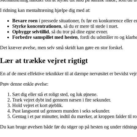
I ridning kan mentaltræning hjælpe dig med at:
Bevare roen
i pressede situationer, fx før en konkurrence eller 
Styrke koncentrationen
, så du er mere til stede i nuet.
Opbygge selvtillid
, så du tror på dine egne evner.
Forbedre samspillet med hesten
, fordi du udstråler ro og klarh
Det kræver øvelse, men selv små skridt kan gøre en stor forskel.
Lær at trække vejret rigtigt
En af de mest effektive teknikker til at dæmpe nervøsitet er bevidst vej
Prøv denne enkle øvelse:
Sæt dig eller stå et roligt sted, og luk øjnene.
Træk vejret dybt ind gennem næsen i fire sekunder.
Hold vejret et kort øjeblik.
Pust langsomt ud gennem munden i seks sekunder.
Gentag i et par minutter, indtil du mærker, at kroppen falder til ro
Du kan bruge øvelsen både før du stiger op på hesten og under ridning