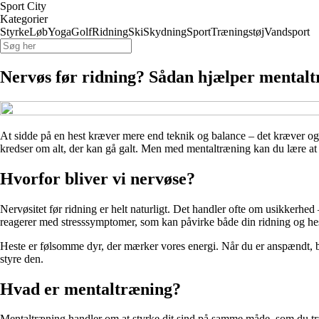
Sport City
Kategorier
Styrke
Løb
Yoga
Golf
Ridning
Ski
Skydning
Sport
Træningstøj
Vandsport
Nervøs før ridning? Sådan hjælper mentaltr
At sidde på en hest kræver mere end teknik og balance – det kræver også
kredser om alt, der kan gå galt. Men med mentaltræning kan du lære at h
Hvorfor bliver vi nervøse?
Nervøsitet før ridning er helt naturligt. Det handler ofte om usikkerhed –
reagerer med stresssymptomer, som kan påvirke både din ridning og he
Heste er følsomme dyr, der mærker vores energi. Når du er anspændt, bliv
styre den.
Hvad er mentaltræning?
Mentaltræning handler om at styrke dit sind på samme måde, som du træne