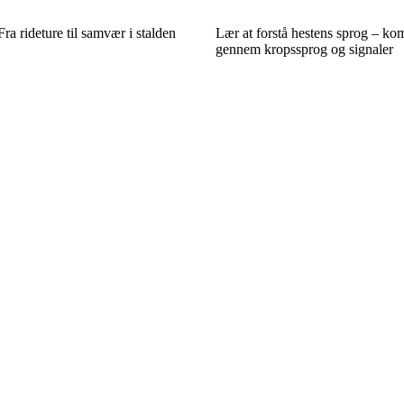
 Fra rideture til samvær i stalden
Lær at forstå hestens sprog – k
gennem kropssprog og signaler