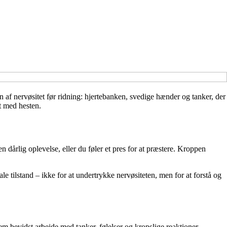
 af nervøsitet før ridning: hjertebanken, svedige hænder og tanker, der
et med hesten.
en dårlig oplevelse, eller du føler et pres for at præstere. Kroppen
e tilstand – ikke for at undertrykke nervøsiteten, men for at forstå og
m bevidst arbejde med tanker, følelser og kropslige reaktioner.