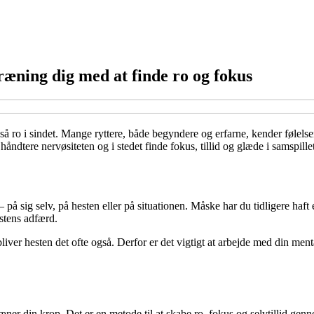
æning dig med at finde ro og fokus
 ro i sindet. Mange ryttere, både begyndere og erfarne, kender følelsen
åndtere nervøsiteten og i stedet finde fokus, tillid og glæde i samspill
 på sig selv, på hesten eller på situationen. Måske har du tidligere haft 
stens adfærd.
er hesten det ofte også. Derfor er det vigtigt at arbejde med din mental
r din krop. Det er en metode til at skabe ro, fokus og selvtillid genne