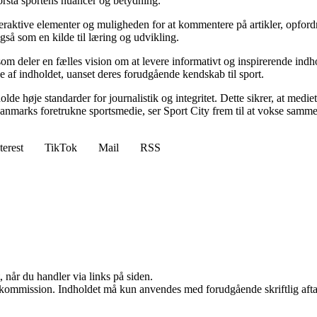
 forstå sportens nuancer og betydning.
eraktive elementer og muligheden for at kommentere på artikler, opfordre
så som en kilde til læring og udvikling.
r, som deler en fælles vision om at levere informativt og inspirerende i
de af indholdet, uanset deres forudgående kendskab til sport.
lde høje standarder for journalistik og integritet. Dette sikrer, at medi
anmarks foretrukne sportsmedie, ser Sport City frem til at vokse samme
terest
TikTok
Mail
RSS
 når du handler via links på siden.
få kommission. Indholdet må kun anvendes med forudgående skriftlig afta