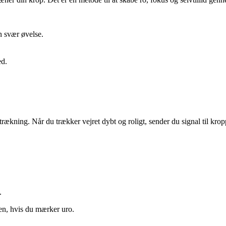
en svær øvelse.
ed.
rtrækning. Når du trækker vejret dybt og roligt, sender du signal til kro
.
en, hvis du mærker uro.