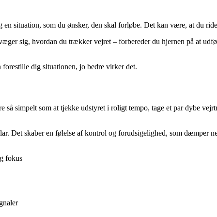
 en situation, som du ønsker, den skal forløbe. Det kan være, at du rider e
evæger sig, hvordan du trækker vejret – forbereder du hjernen på at udfø
orestille dig situationen, jo bedre virker det.
re så simpelt som at tjekke udstyret i roligt tempo, tage et par dybe vej
 klar. Det skaber en følelse af kontrol og forudsigelighed, som dæmper ne
og fokus
gnaler