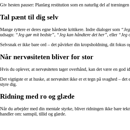
Giv hesten pauser: Planlæg restitution som en naturlig del af træningen
Tal pænt til dig selv
Mange ryttere er deres egne hårdeste kritikere. Indre dialoger som
“Jeg 
udsagn:
“Jeg gør mit bedste”
,
“Jeg kan håndtere det her”
, eller
“Jeg 
Selvsnak er ikke bare ord – det påvirker din kropsholdning, dit fokus og
Når nervøsiteten bliver for stor
Hvis du oplever, at nervøsiteten tager overhånd, kan det være en god idé 
Det vigtigste er at huske, at nervøsitet ikke er et tegn på svaghed – det
styre dig.
Ridning med ro og glæde
Når du arbejder med din mentale styrke, bliver ridningen ikke bare tekn
handler om: samspil, tillid og glæde.