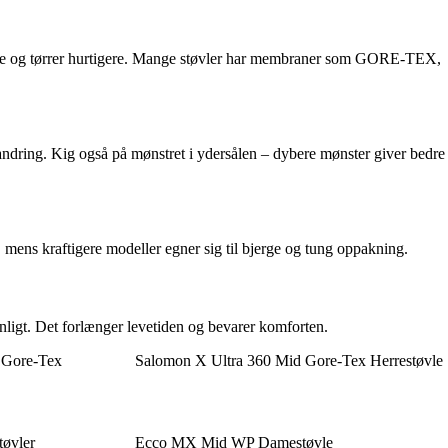
ettere og tørrer hurtigere. Mange støvler har membraner som GORE-TEX,
e vandring. Kig også på mønstret i ydersålen – dybere mønster giver bedre
, mens kraftigere modeller egner sig til bjerge og tung oppakning.
ligt. Det forlænger levetiden og bevarer komforten.
 Gore-Tex
Salomon X Ultra 360 Mid Gore-Tex Herrestøvle
tøvler
Ecco MX Mid WP Damestøvle