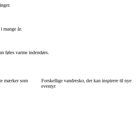
inger.
 i mange år.
an føles varme indendørs.
dte mærker som
Forskellige vandresko, der kan inspirere til nye
eventyr