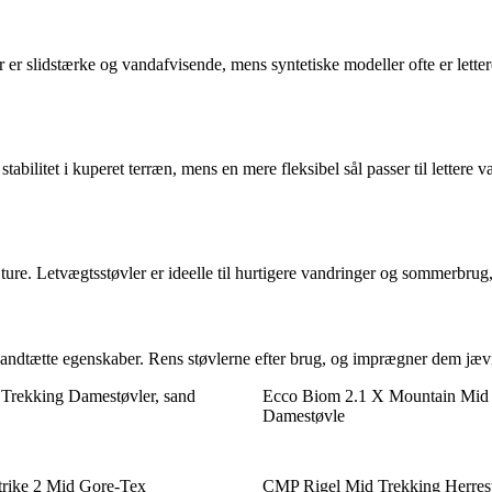
ler er slidstærke og vandafvisende, mens syntetiske modeller ofte er l
stabilitet i kuperet terræn, mens en mere fleksibel sål passer til letter
 ture. Letvægtsstøvler er ideelle til hurtigere vandringer og sommerbrug
andtætte egenskaber. Rens støvlerne efter brug, og imprægner dem jævn
Trekking Damestøvler, sand
Ecco Biom 2.1 X Mountain Mid
Damestøvle
trike 2 Mid Gore-Tex
CMP Rigel Mid Trekking Herres