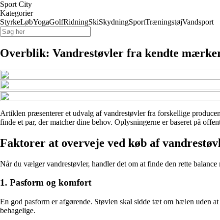
Sport City
Kategorier
Styrke
Løb
Yoga
Golf
Ridning
Ski
Skydning
Sport
Træningstøj
Vandsport
Overblik: Vandrestøvler fra kendte mærk
Artiklen præsenterer et udvalg af vandrestøvler fra forskellige producen
finde et par, der matcher dine behov. Oplysningerne er baseret på offen
Faktorer at overveje ved køb af vandrestøv
Når du vælger vandrestøvler, handler det om at finde den rette balance m
1. Pasform og komfort
En god pasform er afgørende. Støvlen skal sidde tæt om hælen uden at k
behagelige.