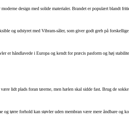
 moderne design med solide materialer. Brandet er populært blandt friti
eksible og udstyret med Vibram-såler, som giver godt greb på forskellige
r er håndlavede i Europa og kendt for præcis pasform og høj stabilitet 
 være lidt plads foran tæerne, men hælen skal sidde fast. Brug de sokker
 varme og tørre forhold kan støvler uden membran være mere åndbare og k