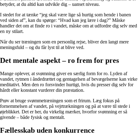
betyder, at du altid kan udvikle dig – uanset niveau.
I stedet for at tænke “jeg skal være lige så hurtig som hende i banen
ved siden af”, kan du spørge: “Hvad kan jeg lære i dag?” Måske
handler det om at finde ro i vandet, måske om at udfordre dig selv med
en ny stilart.
Når du ser træningen som en personlig rejse, bliver den langt mere
meningsfuld – og du får lyst til at blive ved.
Det mentale aspekt – ro frem for pres
Mange oplever, at svømning giver en særlig form for ro. Lyden af
vandet, rytmen i åndedrættet og gentagelsen af bevægelserne kan virke
meditativt. Men den ro forsvinder hurtigt, hvis du presser dig selv for
hårdt eller konstant vurderer din præstation.
Prøv at bruge svømmetræningen som et frirum. Læg fokus på
fornemmelsen af vandet, på vejrtrækningen og på at være til stede i
øjeblikket. Det er her, du virkelig mærker, hvorfor svømning er så
givende – både fysisk og mentalt.
Fællesskab uden konkurrence