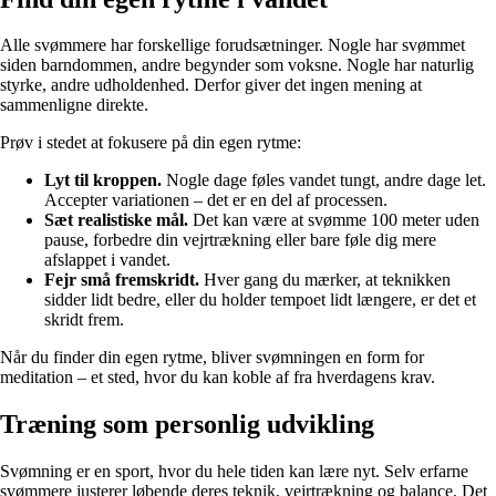
Alle svømmere har forskellige forudsætninger. Nogle har svømmet
siden barndommen, andre begynder som voksne. Nogle har naturlig
styrke, andre udholdenhed. Derfor giver det ingen mening at
sammenligne direkte.
Prøv i stedet at fokusere på din egen rytme:
Lyt til kroppen.
Nogle dage føles vandet tungt, andre dage let.
Accepter variationen – det er en del af processen.
Sæt realistiske mål.
Det kan være at svømme 100 meter uden
pause, forbedre din vejrtrækning eller bare føle dig mere
afslappet i vandet.
Fejr små fremskridt.
Hver gang du mærker, at teknikken
sidder lidt bedre, eller du holder tempoet lidt længere, er det et
skridt frem.
Når du finder din egen rytme, bliver svømningen en form for
meditation – et sted, hvor du kan koble af fra hverdagens krav.
Træning som personlig udvikling
Svømning er en sport, hvor du hele tiden kan lære nyt. Selv erfarne
svømmere justerer løbende deres teknik, vejrtrækning og balance. Det