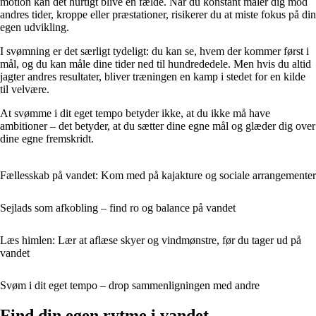
motion kan det hurtigt blive en fælde. Når du konstant måler dig mod
andres tider, kroppe eller præstationer, risikerer du at miste fokus på din
egen udvikling.
I svømning er det særligt tydeligt: du kan se, hvem der kommer først i
mål, og du kan måle dine tider ned til hundrededele. Men hvis du altid
jagter andres resultater, bliver træningen en kamp i stedet for en kilde
til velvære.
At svømme i dit eget tempo betyder ikke, at du ikke må have
ambitioner – det betyder, at du sætter dine egne mål og glæder dig over
dine egne fremskridt.
Fællesskab på vandet: Kom med på kajakture og sociale arrangementer
Sejlads som afkobling – find ro og balance på vandet
Læs himlen: Lær at aflæse skyer og vindmønstre, før du tager ud på
vandet
Svøm i dit eget tempo – drop sammenligningen med andre
Find din egen rytme i vandet