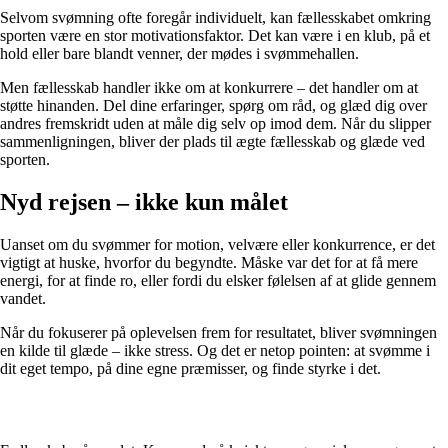
Selvom svømning ofte foregår individuelt, kan fællesskabet omkring
sporten være en stor motivationsfaktor. Det kan være i en klub, på et
hold eller bare blandt venner, der mødes i svømmehallen.
Men fællesskab handler ikke om at konkurrere – det handler om at
støtte hinanden. Del dine erfaringer, spørg om råd, og glæd dig over
andres fremskridt uden at måle dig selv op imod dem. Når du slipper
sammenligningen, bliver der plads til ægte fællesskab og glæde ved
sporten.
Nyd rejsen – ikke kun målet
Uanset om du svømmer for motion, velvære eller konkurrence, er det
vigtigt at huske, hvorfor du begyndte. Måske var det for at få mere
energi, for at finde ro, eller fordi du elsker følelsen af at glide gennem
vandet.
Når du fokuserer på oplevelsen frem for resultatet, bliver svømningen
en kilde til glæde – ikke stress. Og det er netop pointen: at svømme i
dit eget tempo, på dine egne præmisser, og finde styrke i det.